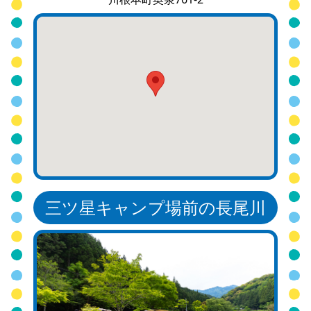
三ツ星キャンプ場前の長尾川