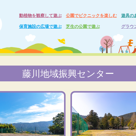
動植物を観察して遊ぶ
公園でピクニックを楽しむ
遊具の
保育施設の広場で遊ぶ
芝生の公園で遊ぶ
グラウ
藤川地域振興センター